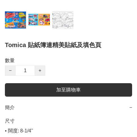
Tomica 貼紙簿連精美貼紙及填色頁
數量
−
+
加至購物車
簡介
−
尺寸

• 闊度: 8-1/4''
