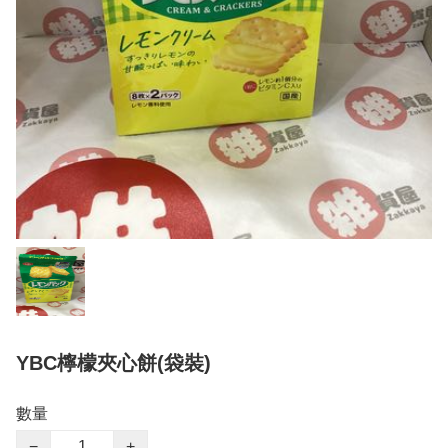
YBC檸檬夾心餅(袋裝)
數量
−
+